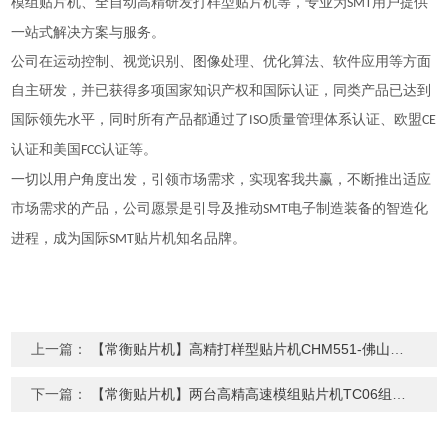
模组贴片机、全自动高精研发打样型贴片机等，专业为
用户提供
SMT
一站式解决方案与服务。
公司在运动控制、视觉识别、图像处理、优化算法、软件应用等方面
自主研发，并已获得多项国家知识产权和国际认证，同类产品已达到
国际领先水平，同时所有产品都通过了
质量管理体系认证、欧盟
ISO
CE
认证和美国
认证等。
FCC
一切以用户角度出发，引领市场需求，实现客我共赢，不断推出适应
市场需求的产品，公司愿景是引导及推动
电子制造装备的智造化
SMT
进程，成为国际
贴片机知名品牌。
SMT
上一篇：
【常衡贴片机】高精打样型贴片机CHM551-佛山客户
下一篇：
【常衡贴片机】两台高精高速模组贴片机TC06组线-北京客户