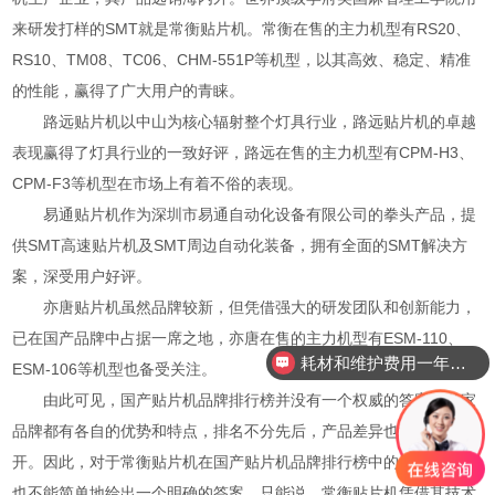
来研发打样的SMT就是常衡贴片机。常衡在售的主力机型有RS20、
RS10、TM08、TC06、CHM-551P等机型，以其高效、稳定、精准
的性能，赢得了广大用户的青睐。
路远贴片机以中山为核心辐射整个灯具行业，路远贴片机的卓越
表现赢得了灯具行业的一致好评，路远在售的主力机型有CPM-H3、
CPM-F3等机型在市场上有着不俗的表现。
易通贴片机作为深圳市易通自动化设备有限公司的拳头产品，提
供SMT高速贴片机及SMT周边自动化装备，拥有全面的SMT解决方
案，深受用户好评。
亦唐贴片机虽然品牌较新，但凭借强大的研发团队和创新能力，
已在国产品牌中占据一席之地，亦唐在售的主力机型有ESM-110、
耗材和维护费用一年需要多少？
ESM-106等机型也备受关注。
由此可见，国产贴片机品牌排行榜并没有一个权威的答案。各家
品牌都有各自的优势和特点，排名不分先后，产品差异也没有完全拉
开。因此，对于常衡贴片机在国产贴片机品牌排行榜中的位置，我们
也不能简单地给出一个明确的答案。只能说，常衡贴片机凭借其技术