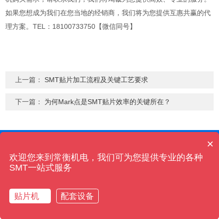
如果您想成为我们在您当地的经销商，我们将为您提供互惠共赢的代
理方案。TEL：18100733750【微信同号】
上一篇：
SMT贴片加工流程及关键工艺要求
下一篇：
为何Mark点是SMT贴片效率的关键所在？
×
Copyright © 2013-2024 湖南常衡贴片机 版权所有
备案号:湘ICP备18021313号-1
湘公网安备 43019002001475号
欢迎您来到常衡机电，我们可为您提供专业的各种
SMT一站式服务
地址：湖南省长沙市高新区明湖路392号-常衡机电
咨询电话1：0731-85504084 咨询电话2：0731-85652833
邮箱：one@charmhigh.com / sales@charmhigh.com
贴片机
配套设备
电话
电话
短信
短信
QQ
QQ
微信
微信
在线客服
电话咨询
首页
首页
oiz780
oiz780