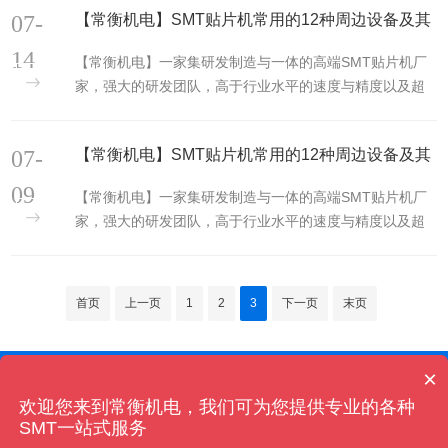
07-
【常衡机电】SMT贴片机常用的12种周边设备及其
贴片机以及配套产品回流焊,AOI...
功能(二)
14
【常衡机电】一家集研发制造与一体的高端SMT贴片机厂
家，强大的研发团队，高于行业水平的速度与精度以及超
40多亩的SMT智造产业园。35um全自动高精高速贴片
机、泛用贴片机、高精打样贴片机、模组型贴片机、LED
07-
【常衡机电】SMT贴片机常用的12种周边设备及其
贴片机以及配套产品回流焊,AOI...
功能(一)
09
【常衡机电】一家集研发制造与一体的高端SMT贴片机厂
家，强大的研发团队，高于行业水平的速度与精度以及超
40多亩的SMT智造产业园。35um全自动高精高速贴片
机、泛用贴片机、高精打样贴片机、模组型贴片机、LED
贴片机以及配套产品回流焊,AOI...
首页
上一页
1
2
3
下一页
末页
×
Copyright © 2013-2024 湖南常衡贴片机 版权所有
备案号:湘ICP备18021313号-1
湘公网安备 43019002001475号
欢迎您来到常衡机电，我们可为您提供专业的各种
SMT一站式服务
地址：湖南省长沙市高新区明湖路392号-常衡机电