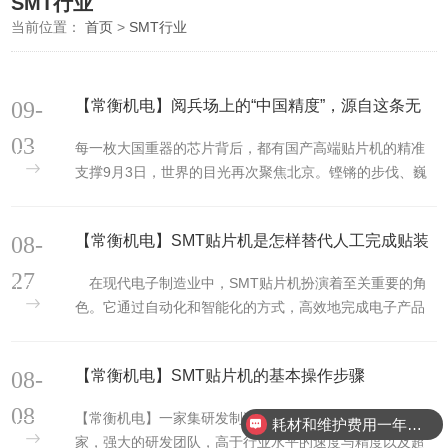
SMT行业
当前位置：
首页
>
SMT行业
09-
【常衡机电】阅兵场上的“中国精度”，源自这条无
人知晓的“流水线”
03
每一枚大国重器的芯片背后，都有国产高端贴片机的精准
支撑9月3日，世界的目光再次聚焦北京。铿锵的步伐、巍
峨的装备、翱翔的战机…一场盛大阅兵，展示了国家的力
量与尊严
08-
【常衡机电】SMT贴片机是怎样替代人工完成贴装
工作的
27
在现代电子制造业中，SMT贴片机扮演着至关重要的角
色。它通过自动化和智能化的方式，高效地完成电子产品
线路板上元器件的贴装工作，极大地提高了生产效率和产
品质量
08-
【常衡机电】SMT贴片机的基本操作步骤
08
【常衡机电】一家集研发制造与一体的高端SMT贴片机厂
耗材和维护费用一年需要多少？
家，强大的研发团队，高于行业水平的速度与精度以及超