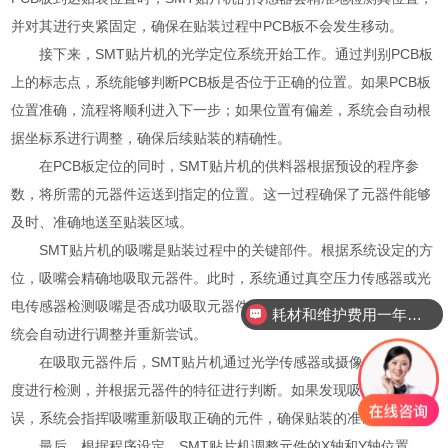
并对其进行夹紧固定，确保在贴装过程中PCB板不会发生移动。
接下来，SMT贴片机的光学定位系统开始工作。通过判别PCB板
上的标志点，系统能够判断PCB板是否位于正确的位置。如果PCB板
位置准确，流程将顺利进入下一步；如果位置有偏差，系统会自动根
据坐标系进行调整，确保后续贴装的精确性。
在PCB板定位的同时，SMT贴片机的供料器根据预设的程序参
数，将所需的元器件运送到指定的位置。这一过程确保了元器件能够
及时、准确地送至贴装区域。
SMT贴片机的吸嘴是贴装过程中的关键部件。根据系统设定的方
位，吸嘴会精确地吸取元器件。此时，系统通过真空压力传感器或光
电传感器检测吸嘴是否成功吸取元器件。如果吸嘴未能成功吸取，系
耗材和维护费用一年需要多少？
统会自动进行调整并重新尝试。
在吸取元器件后，SMT贴片机通过光学传感器或摄像头对Z轴高
度进行检测，并根据元器件的特征进行判断。如果发现吸取的元件有
误，系统会指挥吸嘴重新吸取正确的元件，确保贴装的准确性。
最后，根据程序设定，SMT贴片机调整元件的X轴和Y轴位置，