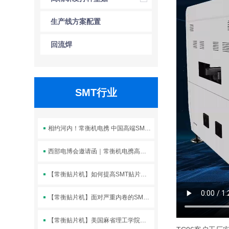
片机
生产线方案配置
回流焊
SMT行业
相约河内！常衡机电携 中国高端SMT 贴片机登陆 NEPCO
西部电博会邀请函｜常衡机电携高端国产 SMT 贴片机亮相成都
【常衡贴片机】如何提高SMT贴片的作业效率
【常衡贴片机】面对严重内卷的SMT加工业国产贴片机怎样弯道超
【常衡贴片机】美国麻省理工学院都在用常衡贴片机做产品研发